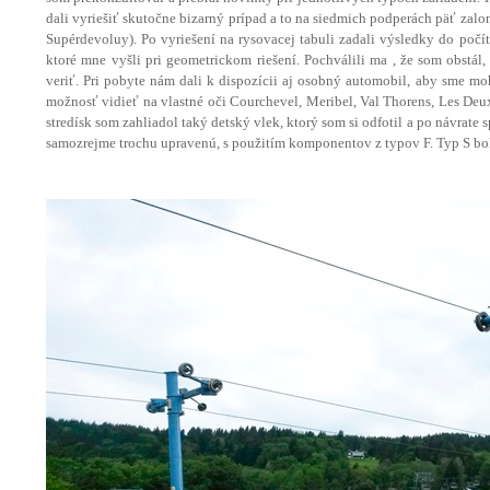
dali vyriešiť skutočne bizarný prípad a to na siedmich podperách päť zalom
Supérdevoluy). Po vyriešení na rysovacej tabuli zadali výsledky do počít
ktoré mne vyšli pri geometrickom riešení. Pochválili ma , že som obstál
veriť. Pri pobyte nám dali k dispozícii aj osobný automobil, aby sme moh
možnosť vidieť na vlastné oči Courchevel, Meribel, Val Thorens, Les Deu
stredísk som zahliadol taký detský vlek, ktorý som si odfotil a po návra
samozrejme trochu upravenú, s použitím komponentov z typov F. Typ S b