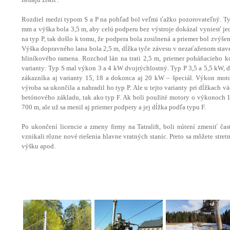
Rozdiel medzi typom S a P na pohľad bol veľmi ťažko pozorovateľný. T
mm a výška bola 3,5 m, aby celú podperu bez výstroje dokázal vyniesť jed
na typ P, tak došlo k tomu, že podpera bola zosilnená a priemer bol zvýš
Výška dopravného lana bola 2,5 m, dĺžka tyče závesu v nezaťaženom st
hliníkového ramena. Rozchod lán na trati 2,5 m, priemer poháňacieho 
varianty: Typ S mal výkon 3 a 4 kW dvojrýchlostný. Typ P 3,5 a 5,5 kW, ďa
zákazníka aj varianty 15, 18 a dokonca aj 20 kW – špeciál. Výkon moto
výroba sa ukončila a nahradil ho typ P. Ale u tejto varianty pri dĺžkach
betónového základu, tak ako typ F. Ak boli použité motory o výkonoch 1
700 m, ale už sa menil aj priemer podpery a jej dĺžka podľa typu F.
Po ukončení licencie a zmeny firmy na Tatralift, boli nútení zmeniť čast
vznikali rôzne nové riešenia hlavne vratných staníc. Preto sa môžete stret
výšku apod.