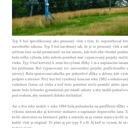
Typ S bol špecifikovaný ako prenosný vlek s tým, že nepotreboval bet
stavebného zákona. Typ S bol navrhnutý tak, že je to prenosný vlek a mô
určitom čase sa dal premiestniť na iné miesto, kde boli ešte vhodné podm
bola veľká výhoda, lebo nebolo potrebné mať vypracovaný projekt, stači
vleku. Typ S bol kotvený k zemi len tyčami dĺžky 1 m a napínacími lanam
len pružinami. Bol vypracovaný tzv. univerzálny projekt, podľa ktorého s
závesy). Bola spracovaná tabuľka pre jednotlivé dĺžky a sklony, kde výs
podpier a závesov. Prvý kus bol vyrobený koncom roku 1982 a inštalovaný
vzdušnou čiarou od vleku a keď bolo potrebné niečo posúdiť alebo upraviť
meste bolo lyžiarske gymnázium pre mladé talenty a aby mohli pokračovať
pod svahom, aby nemuseli ďaleko dochádzať.
Asi o dva roky neskôr v roku 1984 bola požiadavka na predĺženie dĺžky 
výkonu motora ako aj kotvenie stožiarov a napínanie dopravného lana. Ta
kvôli ukotveniu na betónové pätky a zmenila sa aj vratná stanica kvôli 
každý vlek je originál. To platí aj pre typy F a H. Aj keď to vyzerá, že s
nedajú zistiť.