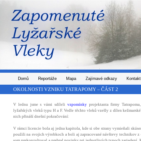
.
OKOLNOSTI VZNIKU TATRAPOMY – ČÁST 2
V lednu jsme s vámi sdíleli
vzpomínky
projektanta firmy Tatrapoma,
lyžařských vleků typu H a F. Vedle těchto vleků vzešly z dílen kežmarské
nich přináší dnešní pokračování:
V rámci licencie bola aj jedna kapitola, kde si obe strany vymieňali skúse
použili na svojich výrobkoch a boli aj zapracované návštevy technikov z 
som prekonzultoval a prebral novinky pri jednotlivých typoch zariadení. 